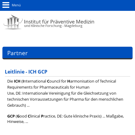
Menü
Partner
Leitlinie - ICH GCP
Die
ICH
(
I
nternational
C
ouncil for
H
armonisation of Technical
Requirements for Pharmaceuticals for Human
Use,
DE: Internationale Vereinigung für die Gleichsetzung von
technischen Vorraussetzungen für Pharma für den menschlichen
Gebrauch
) ...
GCP
(
G
ood
C
linical
P
ractice, DE: Gute klinische Praxis) ... Maßgabe,
Hinweise, ...