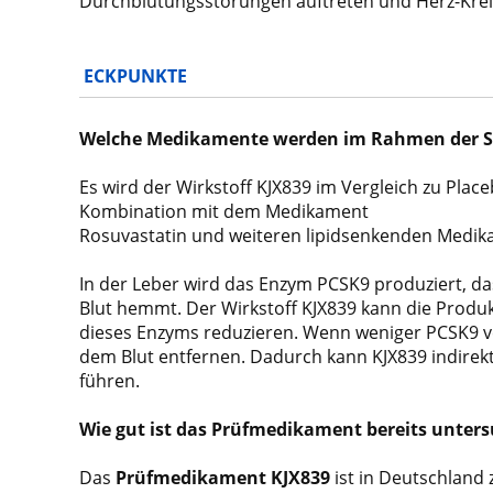
Durchblutungsstörungen auftreten und
Herz-Kre
ECKPUNKTE
Welche Medikamente werden im
Rahmen der S
Es wird der Wirkstoff KJX839 im Vergleich zu
Place
Kombination mit dem Medikament
Rosuvastatin und weiteren lipidsenkenden Medi
k
In der Leber wird das Enzym PCSK9 produziert, d
Blut
hemmt. Der Wirkstoff KJX839 kann die Produ
dieses Enzyms reduzieren. Wenn weniger PCSK9
v
dem Blut entfernen. Dadurch kann KJX839
indirek
führen.
Wie gut ist das Prüfmedikament
bereits unter
Das
Prüfmedikament KJX839
ist in Deutschland