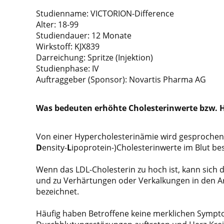
Studienname: VICTORION-Difference
Alter: 18-99
Studiendauer: 12 Monate
Wirkstoff: KJX839
Darreichung: Spritze (Injektion)
Studienphase: IV
Auftraggeber (Sponsor): Novartis Pharma AG
Was bedeuten erhöhte Cholesterinwerte bzw. 
Von einer Hypercholesterinämie wird gesprochen
D
ensity-
L
ipoprotein-)Cholesterinwerte im
Blut be
Wenn das LDL-Cholesterin zu hoch ist, kann
sich 
und zu Verhärtungen oder Verkalkungen
in den A
bezeichnet.
Häufig haben Betroffene keine merklichen Symp
t