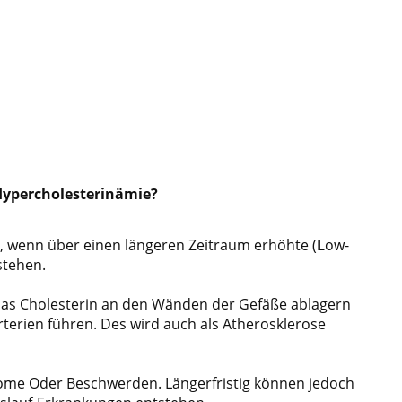
Hypercholesterinämie?
,
wenn über einen längeren Zeitraum erhöhte
(
L
ow-
stehen.
das Cholesterin an den Wänden der Gefäße
ablagern
rterien führen. Des wird auch als Athero
sklerose
ome Oder Beschwerden. Längerfristig können
jedoch