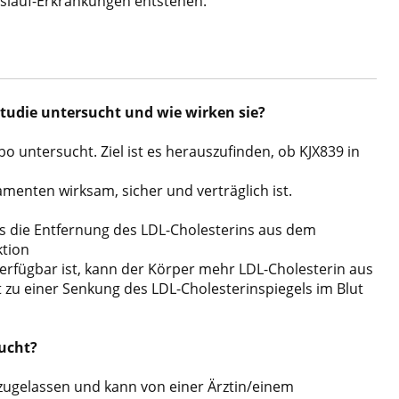
islauf-Erkrankungen entstehen.
tudie untersucht und
wie wirken sie?
bo untersucht. Ziel ist es herauszufinden,
ob KJX839 in
amenten wirksam, sicher und verträglich ist.
as
die Entfernung des LDL-Cholesterins aus dem
ktion
erfügbar ist, kann der Körper mehr LDL-Choleste
rin aus
t zu einer Senkung des LDL-Cholesterin
spiegels im Blut
sucht?
zugelassen und kann von einer Ärztin/einem