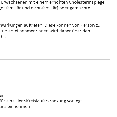
i
Erwachsenen mit einem erhöhten Cholesterin
spiegel
ot familiär und nicht-familiär] oder
gemischte
wirkungen auftreten. Diese können von
Person zu
Studienteilnehmer*innen wird
daher über den
cht.
ben
für eine Herz-Kreislauferkrankung vorliegt
tins einnehmen
,