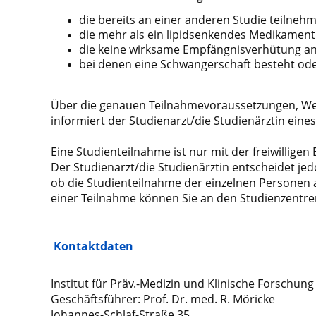
die bereits an einer anderen Studie teilne
die mehr als ein lipidsenkendes Medikamen
die keine wirksame Empfängnisverhütung
a
bei denen eine Schwangerschaft besteht od
Über die genauen Teilnahmevoraussetzungen,
We
informiert der Studienarzt/die Studien
ärztin eine
Eine Studienteilnahme ist nur mit der freiwilligen
Der
Studienarzt/die Studienärztin entscheidet je
ob die Studienteilnahme der einzelnen Personen
einer Teilnahme können Sie an
den Studienzentren
Kontaktdaten
Institut für Präv.-Medizin und Klinische Forschun
Geschäftsführer: Prof. Dr. med. R. Möricke
Johannes-Schlaf-Straße 35